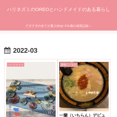
ハリネズミのOREOとハンドメイドのある暮らし
グダグダの全てが素人blog~4８歳の成長記録～
2022-03
ハンドメイド
美味しいもの
一蘭（いちらん）デビュ