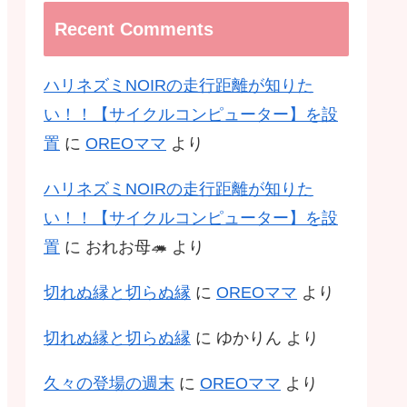
Recent Comments
ハリネズミNOIRの走行距離が知りた
い！！【サイクルコンピューター】を設
置
に
OREOママ
より
ハリネズミNOIRの走行距離が知りた
い！！【サイクルコンピューター】を設
置
に
おれお母🦔
より
切れぬ縁と切らぬ縁
に
OREOママ
より
切れぬ縁と切らぬ縁
に
ゆかりん
より
久々の登場の週末
に
OREOママ
より