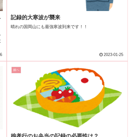
み
記録的大寒波が襲来
晴れの国岡山にも最強寒波到来です！！
ッ
大
26
2023-01-25
娘へ
娘孝行のお弁当の記録の必要性は？