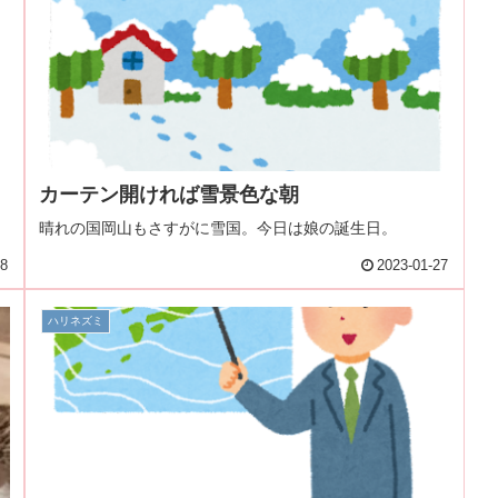
カーテン開ければ雪景色な朝
晴れの国岡山もさすがに雪国。今日は娘の誕生日。
28
2023-01-27
ハリネズミ