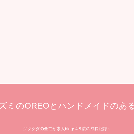
ズミのOREOとハンドメイドのあ
グダグダの全てが素人blog~4８歳の成長記録～