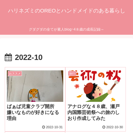
ハリネズミのOREOとハンドメイドのある暮らし
グダグダの全てが素人blog~4８歳の成長記録～
2022-10
おススメ
旅行
ばぁば児童クラブ開所
アナログな４８歳、瀬戸
嫌いなものが好きになる
内国際芸術祭への旅のし
理由
おり作成してみた
2022-10-31
2022-10-30