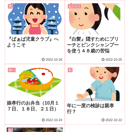
孫
おススメ
『ばぁば児童クラブ』へ
『白髪』隠すためにブリ
ようこそ
ーチとピンクシャンプー
を使う４８歳の苦悩
2022-10-26
2022-10-25
娘へ
私
娘孝行のお弁当（10月１
年に一度の検診は親孝
７日、１８日、２１日）
行？
2022-10-24
2022-10-22
私