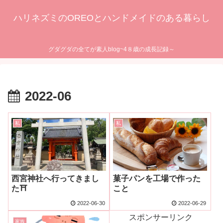
ハリネズミのOREOとハンドメイドのある暮らし
グダグダの全てが素人blog~4８歳の成長記録～
2022-06
私
私
西宮神社へ行ってきまし
菓子パンを工場で作った
た⛩
こと
2022-06-30
2022-06-29
スポンサーリンク
家族