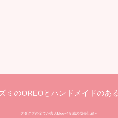
ズミのOREOとハンドメイドのあ
グダグダの全てが素人blog~4８歳の成長記録～