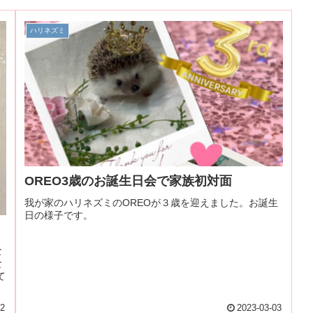
ハリネズミ
OREO3歳のお誕生日会で家族初対面
我が家のハリネズミのOREOが３歳を迎えました。お誕生
日の様子です。
な
な
て
02
2023-03-03