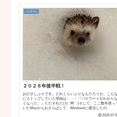
ハリネズミ
２０２６年後半戦！
おひさしぶりです。どれくらいぶりなんだろうか。こん
にストップしていた理由は・・・『パスワードがわから
くなった。』ただそれだけ( ´艸｀)そして、ここ数年使っ
いたMacからおさらばして、Windowsに復活したの
✨iPhoneユーザーの...
2026-07-