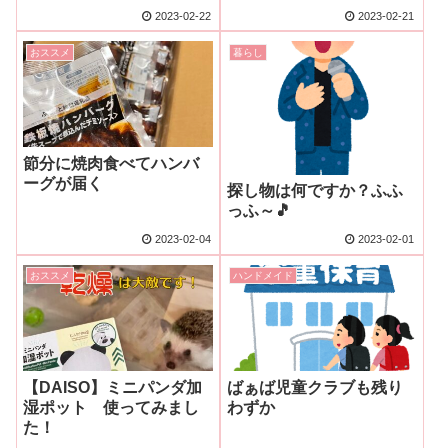
2023-02-22
2023-02-21
おススメ
暮らし
節分に焼肉食べてハンバ
ーグが届く
探し物は何ですか？ふふ
っふ～🎵
2023-02-04
2023-02-01
おススメ
ハンドメイド
【DAISO】ミニパンダ加
ばぁば児童クラブも残り
湿ポット 使ってみまし
わずか
た！