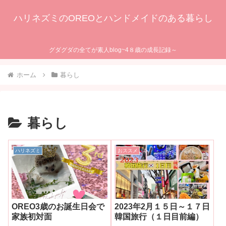
ハリネズミのOREOとハンドメイドのある暮らし
グダグダの全てが素人blog~4８歳の成長記録～
ホーム
暮らし
暮らし
ハリネズミ
おススメ
OREO3歳のお誕生日会で
2023年2月１５日～１７日
家族初対面
韓国旅行（１日目前編）