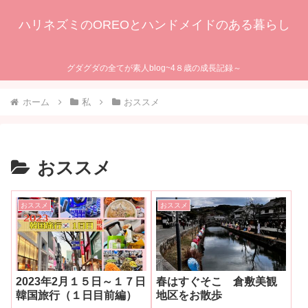
ハリネズミのOREOとハンドメイドのある暮らし
グダグダの全てが素人blog~4８歳の成長記録～
ホーム
私
おススメ
おススメ
おススメ
おススメ
2023年2月１５日～１７日
春はすぐそこ 倉敷美観
韓国旅行（１日目前編）
地区をお散歩