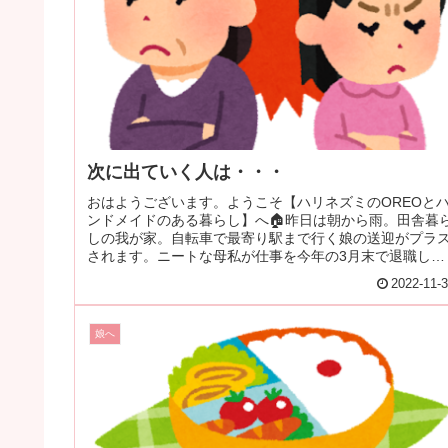
次に出ていく人は・・・
おはようございます。ようこそ【ハリネズミのOREOと
ンドメイドのある暮らし】へ🏠昨日は朝から雨。田舎暮
しの我が家。自転車で最寄り駅まで行く娘の送迎がプラ
されます。ニートな母私が仕事を今年の3月末で退職し、
その後「ハンドメイド作家になる...
2022-11-
娘へ