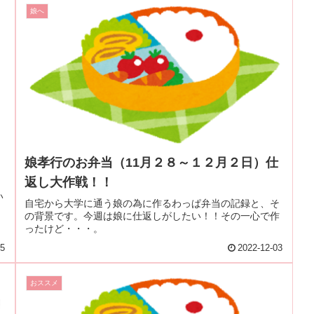
娘へ
娘孝行のお弁当（11月２８～１２月２日）仕
返し大作戦！！
い
自宅から大学に通う娘の為に作るわっぱ弁当の記録と、そ
の背景です。今週は娘に仕返しがしたい！！その一心で作
ったけど・・・。
05
2022-12-03
おススメ