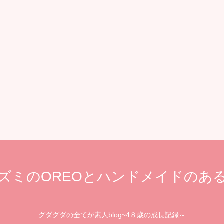
ズミのOREOとハンドメイドのあ
グダグダの全てが素人blog~4８歳の成長記録～