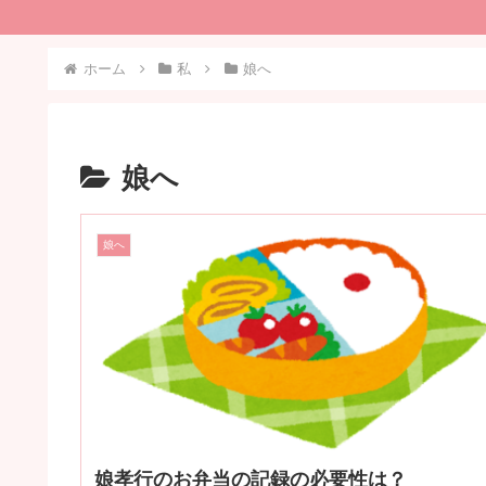
ホーム
私
娘へ
娘へ
娘へ
娘孝行のお弁当の記録の必要性は？