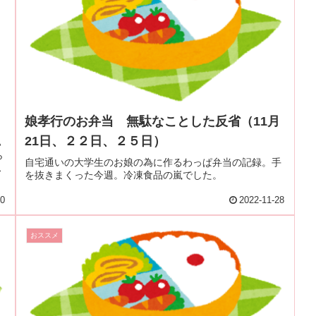
娘孝行のお弁当 無駄なことした反省（11月
21日、２２日、２５日）
ハ
ら
自宅通いの大学生のお娘の為に作るわっぱ弁当の記録。手
ス
を抜きまくった今週。冷凍食品の嵐でした。
30
2022-11-28
おススメ