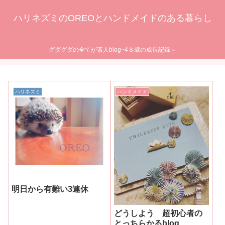
ハリネズミのOREOとハンドメイドのある暮らし
グダグダの全てが素人blog~4８歳の成長記録～
ハリネズミ
ハンドメイド
明日から有難い3連休
どうしよう 超初心者の
とっちらかるblog