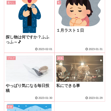
暮らし
私
１月ラスト１日
探し物は何ですか？ふふ
っふ～🎵
2023-02-01
2023-01-31
ブログ
家族
やっぱり気になる毎日投
私にできる事
稿
2023-01-30
2023-01-29
家族