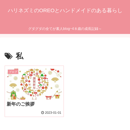
ハリネズミのOREOとハンドメイドのある暮らし
グダグダの全てが素人blog~4８歳の成長記録～
私
ブログ
新年のご挨拶
2023-01-01