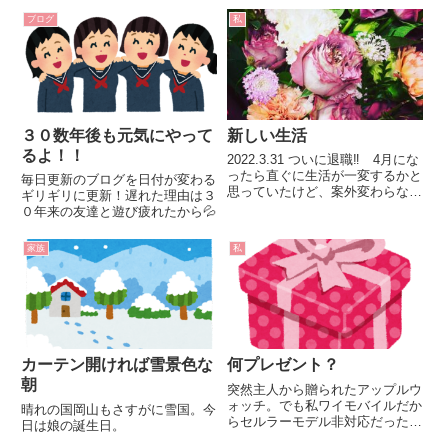
ブログ
私
３０数年後も元気にやって
新しい生活
るよ！！
2022.3.31 ついに退職‼️ 4月にな
ったら直ぐに生活が一変するかと
毎日更新のブログを日付が変わる
思っていたけど、案外変わらない
ギリギリに更新！遅れた理由は３
😅 今日は4月4日。土日挟んだ
０年来の友達と遊び疲れたから💦
からちょっとした連休くらいの感
覚。でも日曜日夕方のサザエさん
家族
私
シンドロームは無かったな。さ
て、これからやらな...
カーテン開ければ雪景色な
何プレゼント？
朝
突然主人から贈られたアップルウ
ォッチ。でも私ワイモバイルだか
晴れの国岡山もさすがに雪国。今
らセルラーモデル非対応だったん
日は娘の誕生日。
です😢