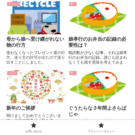
おススメ
娘へ
母から娘へ受け継がれない
娘孝行のお弁当の記録の必
物の行方
要性は？
使わなくなったプレゼント達の行
既読数が少ない記事。それは娘孝
方。送り主の許可が出たので送り
行のお弁当の記録。誰にも読まれ
出すことにしました。
なくても残す意味を考えてみまし
た。
ブログ
娘へ
新年のご挨拶
ぐうたらな３年間よさらば
じゃ
明けましておめでとうございま
す。今年の抱負は「私も主
今日は月曜です。一週間の始ま
役！！」よろしくお願いします。
り。はり飼いの中では『はりケツ
曜日』といいます。ハリネズミの
お問い合わせ
プライバシーポリシー