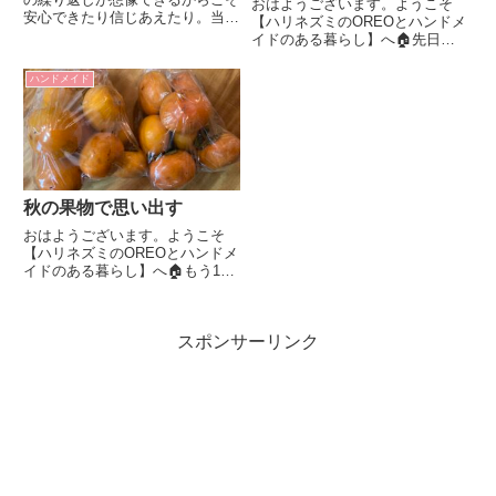
おはようございます。ようこそ
安心できたり信じあえたり。当た
【ハリネズミのOREOとハンドメ
り前を大事にしたい。
イドのある暮らし】へ🏠先日お
墓参りに行って来きました。そこ
で思ったことをつぶやいてみよう
ハンドメイド
と思います。帰る場所私の実家は
現在建て替え中。姉夫婦が母と弟
の老後の面倒も看る約束で、母名
義...
秋の果物で思い出す
おはようございます。ようこそ
【ハリネズミのOREOとハンドメ
イドのある暮らし】へ🏠もう11
月。今年もあと2か月か。ハロウ
ィンの作品あまり作ってなかった
な・・・💦季節の先取りハンドメ
スポンサーリンク
イドここ数日はお正月作品ばかり
制作してます。クリスマス作品
も...