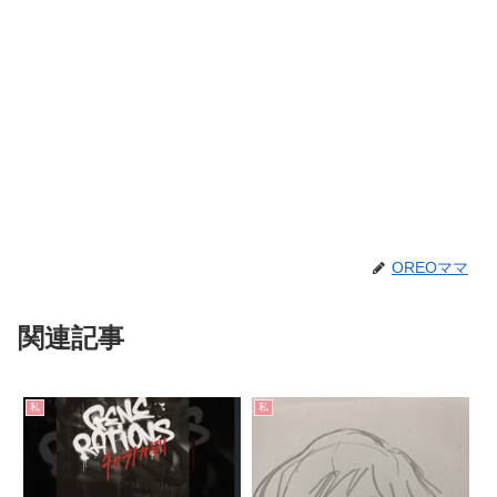
OREOママ
関連記事
私
私