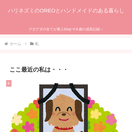
ハリネズミのOREOとハンドメイドのある暮らし
グダグダの全てが素人blog~4８歳の成長記録～
ホーム
私
ここ最近の私は・・・
私