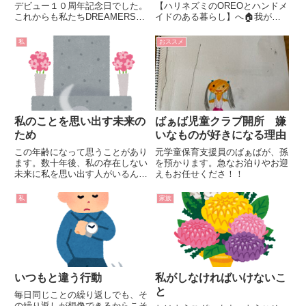
デビュー１０周年記念日でした。
【ハリネズミのOREOとハンドメ
これからも私たちDREAMERSは
イドのある暮らし】へ🏠我が子
GENERATIONSに付いて行きま
の好みは知ってても、孫の好み
すよ！！
は・・・。茶色い物です。10月
私
おススメ
２５日（火）の次男家族のための
持ち帰りご飯１０月２５日★唐揚
げ★餃子★ブロッコリー＆コーン
のゴ...
私のことを思い出す未来の
ばぁば児童クラブ開所 嫌
ため
いなものが好きになる理由
この年齢になって思うことがあり
元学童保育支援員のばぁばが、孫
ます。数十年後、私の存在しない
を預かります。急なお泊りやお迎
未来に私を思い出す人がいるんだ
えもお任せくださ！！
ろうか。忘れられない存在に
OREOママもう４７歳か。！！
私
家族
OREOママまだ５０前よ！！時と
場合によって、しかも自分の気分
で、自分の都合よく使い分けてま
す...
いつもと違う行動
私がしなければいけないこ
と
毎日同じことの繰り返しでも、そ
の繰り返しが想像できるからこそ