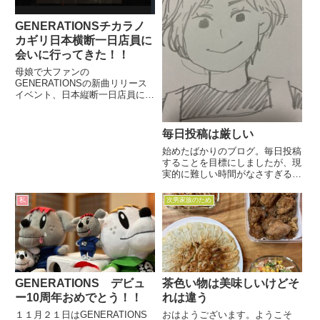
GENERATIONSチカラノ
カギリ日本横断一日店員に
会いに行ってきた！！
母娘で大ファンの
GENERATIONSの新曲リリース
イベント、日本縦断一日店員に岡
山県倉敷市アリオタワーレコード
に行ってきました。
毎日投稿は厳しい
始めたばかりのブログ。毎日投稿
することを目標にしましたが、現
実的に難しい時間がなさすぎる笑
夜帰宅してから投稿してると作品
作りの時間がなくなってしまう。
私
次男家族のため
これでは本末転倒😢目標訂正
と、いうことで、毎日→２，３日
に一回に訂正しまぁす！！誰も読
んで...
GENERATIONS デビュ
茶色い物は美味しいけどそ
ー10周年おめでとう！！
れは違う
１１月２１日はGENERATIONS
おはようございます。ようこそ