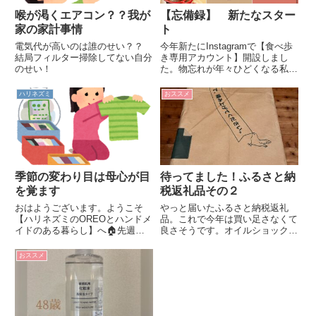
喉が渇くエアコン？？我が
【忘備録】 新たなスター
家の家計事情
ト
電気代が高いのは誰のせい？？
今年新たにInstagramで【食べ歩
結局フィルター掃除してない自分
き専用アカウント】開設しまし
のせい！
た。物忘れが年々ひどくなる私。
今のうちに記録を残さなきゃ！！
ハリネズミ
おススメ
季節の変わり目は母心が目
待ってました！ふるさと納
を覚ます
税返礼品その２
おはようございます。ようこそ
やっと届いたふるさと納税返礼
【ハリネズミのOREOとハンドメ
品。これで今年は買い足さなくて
イドのある暮らし】へ🏠先週あ
良さそうです。オイルショックも
んなに暑かったのに、今週になっ
怖くない（笑）
て急に冷え込み始めましたよね。
おススメ
朝の布団が恋しくなってきまし
た。衣替えも時代と共に夏から秋
に変わっていく中で着る物が変わ
るの...