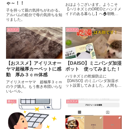
ゃ～！！
おはようございます。ようこそ
【ハリネズミのOREOとハンドメ
子を持って親の気持ちがわかる。
イドのある暮らし】へ🏠朝晩涼
アルバムの処分で母の気持ちを知
しくなりましたね。もう24時間
りました。
エアコンフル稼働じゃなくなった
んじゃないですか？いえいえ、ま
おススメ
おススメ
だまだです。猛暑の夜夏の間は、
ハリネズミのOREO＆NOIRの...
【おススメ】アイリスオー
【DAISO】ミニパンダ加湿
ヤマ超極厚カーペットに感
ポット 使ってみました！
動 厚み３ｃｍ体感
ハリネズミの乾燥防止に
【DAISO】のミニパンダ加湿ポ
アイリスオーヤマ 超極厚３ｃｍ
ット設置してみました。人間もハ
のラグ購入。もう敷き布団いらな
リネズミも乾燥はお肌の大敵で
いレベル。
す！！
暮らし
おススメ