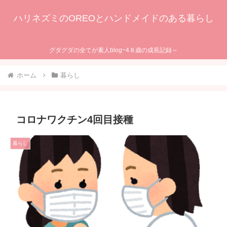
ハリネズミのOREOとハンドメイドのある暮らし
グダグダの全てが素人blog~4８歳の成長記録～
ホーム
暮らし
コロナワクチン4回目接種
暮らし