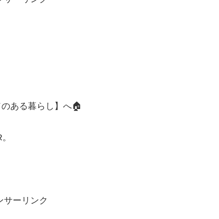
のある暮らし】へ🏠
R。
ンサーリンク