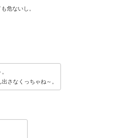
ても危ないし。
～。
ん出さなくっちゃね～。