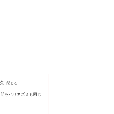
次
人間もハリネズミも同じ
動
目