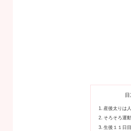
目
産後太りは
そろそろ運
生後１１日