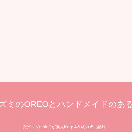
ズミのOREOとハンドメイドのあ
グダグダの全てが素人blog~4８歳の成長記録～