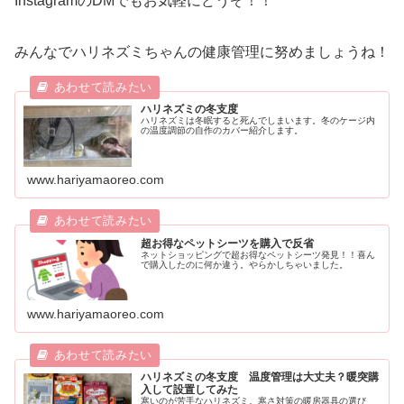
InstagramのDMでもお気軽にどうぞ！！
みんなでハリネズミちゃんの健康管理に努めましょうね！
ハリネズミの冬支度
ハリネズミは冬眠すると死んでしまいます。冬のケージ内
の温度調節の自作のカバー紹介します。
www.hariyamaoreo.com
超お得なペットシーツを購入で反省
ネットショッピングで超お得なペットシーツ発見！！喜ん
で購入したのに何か違う。やらかしちゃいました。
www.hariyamaoreo.com
ハリネズミの冬支度 温度管理は大丈夫？暖突購
入して設置してみた
寒いのが苦手なハリネズミ。寒さ対策の暖房器具の選び