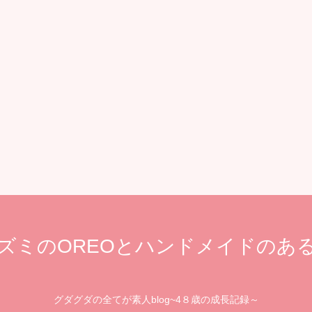
ズミのOREOとハンドメイドのあ
グダグダの全てが素人blog~4８歳の成長記録～