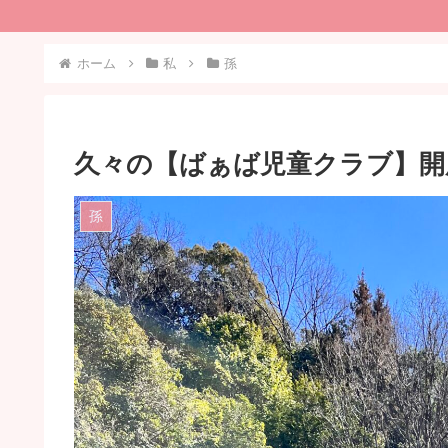
ホーム
私
孫
久々の【ばぁば児童クラブ】開
孫