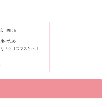
次
約束のため
うな「クリスマスと正月」
玉