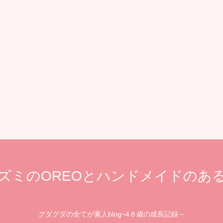
ズミのOREOとハンドメイドのあ
グダグダの全てが素人blog~4８歳の成長記録～