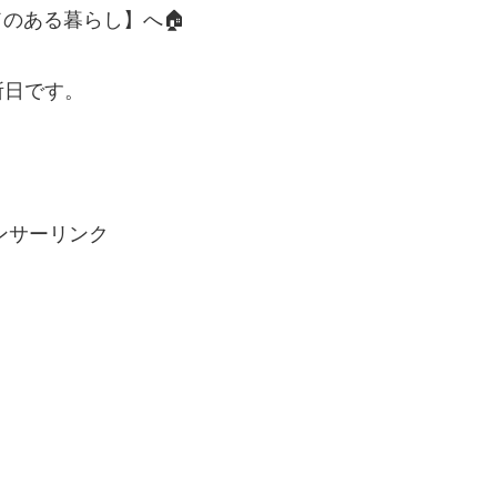
のある暮らし】へ🏠
所日です。
ンサーリンク