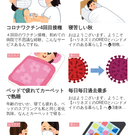
コロナワクチン4回目接種
寝苦しい秋
４回目のワクチン接種。初めての
おはようございます。ようこそ
病院で不思議な経験。こんなサー
【ハリネズミのOREOとハンドメ
ビスあるんですね。
イドのある暮らし】へ🏠朝晩涼
しくなりましたね。もう24時間
エアコンフル稼働じゃなくなった
おススメ
暮らし
んじゃないですか？いえいえ、ま
だまだです。猛暑の夜夏の間は、
ハリネズミのOREO＆NOIRの...
ベッドで疲れてカーペット
毎日毎日過去最多
で熟睡
おはようございます。ようこそ、
【ハリネズミのOREOとハンドメ
年齢のせいか、寝ても疲れる。ベ
イドのある暮らし】へ🏠3連休が
ッドのスプリングも私と同じ老化
明けたころから、毎日毎日ニュー
気味。なんとカーペットで寝る方
スで、ひっきりなしに『過去最
が快適なんです。このカーペット
多』。こんなに多くの人が感染し
本当に優秀！！
おススメ
暮らし
ているのに、なぜ我が家は誰も感
染しないのだ？主人に言われた