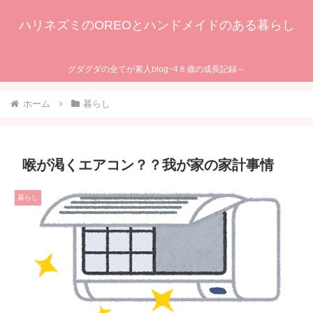
ハリネズミのOREOとハンドメイドのある暮らし
グダグダの全てが素人blog~4８歳の成長記録～
ホーム
暮らし
喉が渇くエアコン？？我が家の家計事情
暮らし