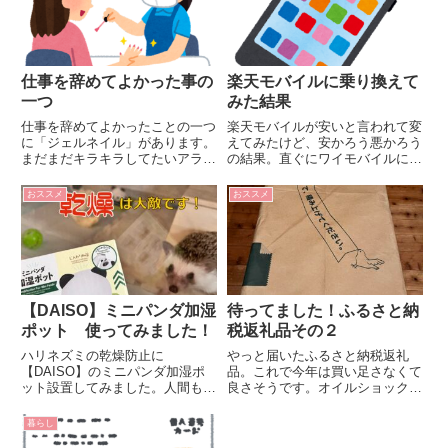
言...
仕事を辞めてよかった事の
楽天モバイルに乗り換えて
一つ
みた結果
仕事を辞めてよかったことの一つ
楽天モバイルが安いと言われて変
に「ジェルネイル」があります。
えてみたけど、安かろう悪かろう
まだまだキラキラしてたいアラフ
の結果。直ぐにワイモバイルに変
ィフです。
えました。
おススメ
おススメ
【DAISO】ミニパンダ加湿
待ってました！ふるさと納
ポット 使ってみました！
税返礼品その２
ハリネズミの乾燥防止に
やっと届いたふるさと納税返礼
【DAISO】のミニパンダ加湿ポ
品。これで今年は買い足さなくて
ット設置してみました。人間もハ
良さそうです。オイルショックも
リネズミも乾燥はお肌の大敵で
怖くない（笑）
す！！
暮らし