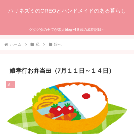
ハリネズミのOREOとハンドメイドのある暮らし
グダグダの全てが素人blog~4８歳の成長記録～
ホーム
私
娘へ
娘孝行お弁当🍱（7月１１日～１４日）
娘へ