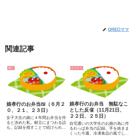
OREOママ
関連記事
娘へ
おススメ
娘孝行のお弁当 無駄なこ
娘孝行のお弁当🍱（６月２
とした反省（11月21日、
０、２１、２３日）
２２日、２５日）
女子大生の娘に４年間お弁当を作
ると決めた私。献立にまつわる話
自宅通いの大学生のお娘の為に作
も。記録を残すことで続けられる
るわっぱ弁当の記録。手を抜きま
気がする。
くった今週。冷凍食品の嵐でし