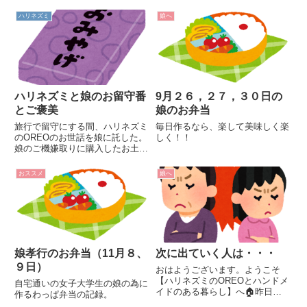
た。
ハリネズミ
娘へ
ハリネズミと娘のお留守番
9月２６，２７，３０日の
とご褒美
娘のお弁当
旅行で留守にする間、ハリネズミ
毎日作るなら、楽して美味しく楽
のOREOのお世話を娘に託した。
しく！！
娘のご機嫌取りに購入したお土産
を紹介します。
おススメ
娘へ
娘孝行のお弁当（11月８、
次に出ていく人は・・・
９日）
おはようございます。ようこそ
【ハリネズミのOREOとハンドメ
自宅通いの女子大学生の娘の為に
イドのある暮らし】へ🏠昨日は
作るわっぱ弁当の記録。
朝から雨。田舎暮らしの我が家。