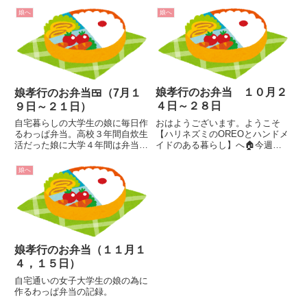
自転車で最寄り駅まで行く娘の送
娘へ
娘へ
迎がプラスされます。ニートな母
私が仕事を今年の3月末で退職
し、その後「ハンドメイド作家に
なる...
娘孝行のお弁当 １０月２
娘孝行のお弁当🍱（7月１
４日～２８日
９日～２１日）
おはようございます。ようこそ
自宅暮らしの大学生の娘に毎日作
【ハリネズミのOREOとハンドメ
るわっぱ弁当。高校３年間自炊生
イドのある暮らし】へ🏠今週は
活だった娘に大学４年間は弁当を
とっても忙しかった気がします。
作ってやろうと思い、どうせなら
スマホの中のスケジュールを確認
記録を残すことにしました。
娘へ
してみました。気がしただけでし
た🤣🤣🤣🤣🤣🤣１０月２４日
（月）はりけつようび★薄揚げ餃
子 ...
娘孝行のお弁当（１１月１
４，１５日）
自宅通いの女子大学生の娘の為に
作るわっぱ弁当の記録。