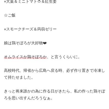
⭐︎大葉＆ミニトマト🍅＆紅生姜
☆ご飯
⭐︎スモークチーズ＆蒟蒻ゼリー
娘は鶏そぼろが大好物❤️
オムライスか鶏そぼろか
、と言うくらいに。
高校時代、帰省から広島へ戻る時、必ず作り置きで冷凍し
て持たせました。
きっと将来誰かの為に作る日がきたら、私の作った鶏そぼ
ろを思い出すんだろうなぁ。