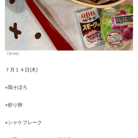
7月14日
７月１４日(木)
⭐︎鶏そぼろ
⭐︎炒り卵
⭐︎シャケフレーク