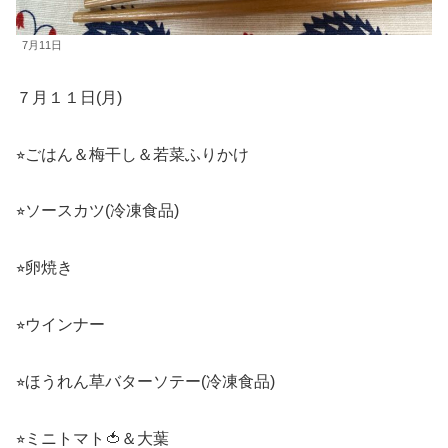
7月11日
７月１１日(月)
⭐︎ごはん＆梅干し＆若菜ふりかけ
⭐︎ソースカツ(冷凍食品)
⭐︎卵焼き
⭐︎ウインナー
⭐︎ほうれん草バターソテー(冷凍食品)
⭐︎ミニトマト🍅＆大葉