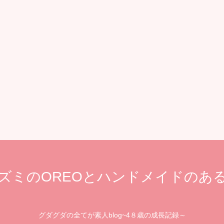
ズミのOREOとハンドメイドのあ
グダグダの全てが素人blog~4８歳の成長記録～