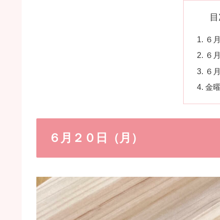
目
６
６
６
金
６月２０日（月）