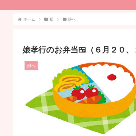
ホーム
私
娘へ
娘孝行のお弁当🍱（６月２０、
娘へ