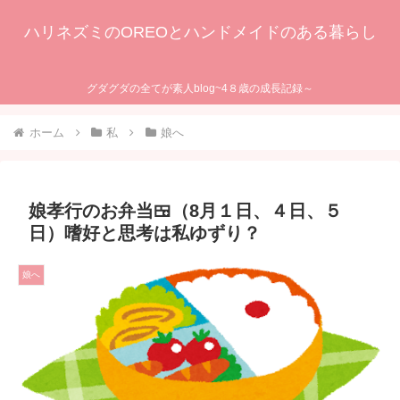
ハリネズミのOREOとハンドメイドのある暮らし
グダグダの全てが素人blog~4８歳の成長記録～
ホーム
私
娘へ
娘孝行のお弁当🍱（8月１日、４日、５
日）嗜好と思考は私ゆずり？
娘へ