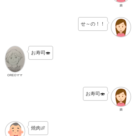
娘
せ～の！！
お寿司🍣
OREOママ
お寿司🍣
娘
焼肉🍖