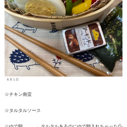
８月１日
☆チキン南蛮
☆タルタルソース
☆ゆで卵 ←タルタルあるのにゆで卵入れちゃった💦