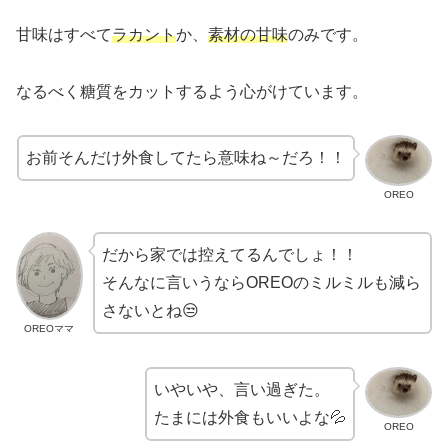
甘味はすべて
ラカント
か、
素材の甘味
のみです。
なるべく糖質をカットするよう心がけています。
お前そんだけ外食してたら意味ね～だろ！！
OREO
だから家では控えてるんでしょ！！
そんなに言いうならOREOのミルミルも減ら
さないとね😒
OREOママ
いやいや、言い過ぎた。
たまには外食もいいよな💦
OREO