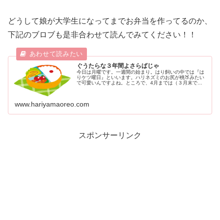
どうして娘が大学生になってまでお弁当を作ってるのか、
下記のブロブも是非合わせて読んでみてください！！
ぐうたらな３年間よさらばじゃ
今日は月曜です。一週間の始まり。はり飼いの中では『は
りケツ曜日』といいます。ハリネズミのお尻が桃🍑みたい
で可愛いんですよね。ところで、4月までは（３月末で退
職しました）この月曜日ってのがどれだけ憂鬱だったこと
か。でも今は違うんです。一週間の...
www.hariyamaoreo.com
スポンサーリンク