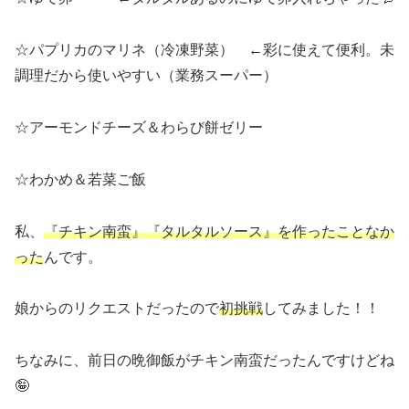
☆パプリカのマリネ（冷凍野菜） ←彩に使えて便利。未
調理だから使いやすい（業務スーパー）
☆アーモンドチーズ＆わらび餅ゼリー
☆わかめ＆若菜ご飯
私、
『チキン南蛮』
『
タルタルソース
』を
作ったことなか
った
んです。
娘からのリクエストだったので
初挑戦
してみました！！
ちなみに、前日の晩御飯がチキン南蛮だったんですけどね
🤪