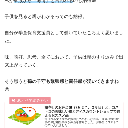
私が
家族から『薄情』と言われる
のも納得😅
子供を見ると親がわかるってのも納得。
自分が学童保育支援員として働いていたころよく思いまし
た。
味、嗜好、思考、全てにおいて、子供は親のすり込みで出
来上がっていく。
そう思うと
孫の子守も緊張感と責任感が湧いてきます
ね
😮
娘孝行のお弁当🍱（7月２７、２８日）と、コス
トコの美味しい物とディスカウントショップで買
えるおススメ品
毎日作る女子大生の娘のためのわっぱ弁当。今週は旅行疲
れの母は相当手抜き弁当を作りました。お弁当にコストコ
のアレ入れました。