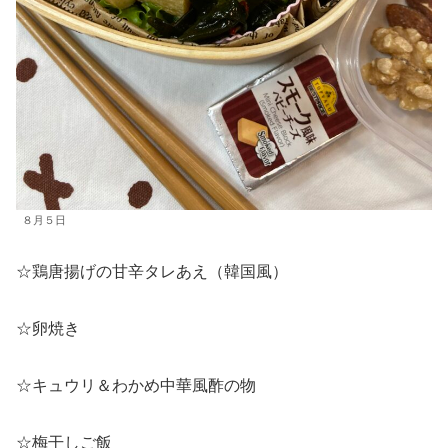
８月５日
☆鶏唐揚げの甘辛タレあえ（韓国風）
☆卵焼き
☆キュウリ＆わかめ中華風酢の物
☆梅干しご飯