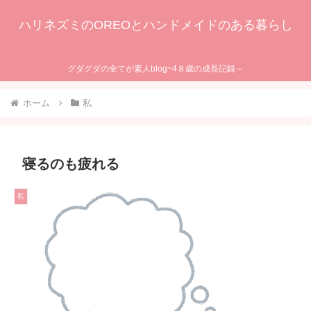
ハリネズミのOREOとハンドメイドのある暮らし
グダグダの全てが素人blog~4８歳の成長記録～
ホーム
私
寝るのも疲れる
私