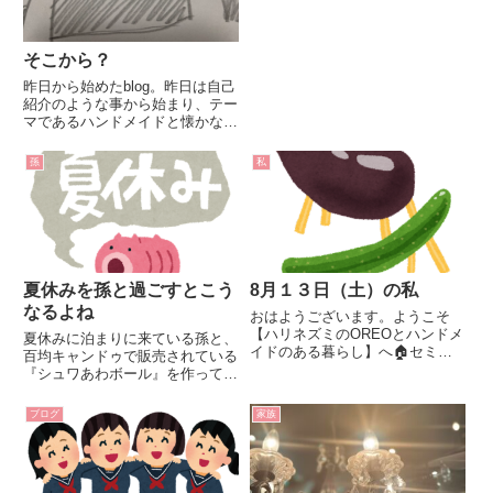
そこから？
昨日から始めたblog。昨日は自己
紹介のような事から始まり、テー
マであるハンドメイドと懐かない
ハリネズミのOREOについて書き
ました。さて、今日は何を書こう
孫
私
かと昼から考えていたのですが、
なんと！私はこの自分のblogを開
くことすら出来なかっ...
夏休みを孫と過ごすとこう
8月１３日（土）の私
なるよね
おはようございます。ようこそ
【ハリネズミのOREOとハンドメ
夏休みに泊まりに来ている孫と、
イドのある暮らし】へ🏠セミの
百均キャンドゥで販売されている
鳴き声が小さくなってきました。
『シュワあわボール』を作ってみ
日差しはまだまだ強いけど、朝夕
ました。前回失敗したので今日リ
のちょっとした瞬間に「あら？」
ベンジ！！
ブログ
家族
という秋を感じるんです。お盆を
迎えると少しは秋らしくなるんで
し...