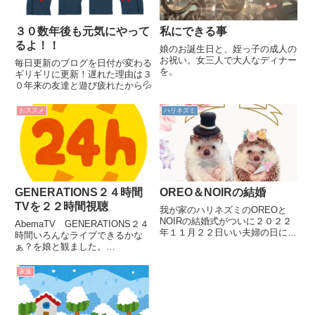
３０数年後も元気にやって
私にできる事
るよ！！
娘のお誕生日と、姪っ子の成人の
お祝い。女三人で大人なディナー
毎日更新のブログを日付が変わる
を。
ギリギリに更新！遅れた理由は３
０年来の友達と遊び疲れたから💦
おススメ
ハリネズミ
GENERATIONS２４時間
OREO＆NOIRの結婚
TVを２２時間視聴
我が家のハリネズミのOREOと
NOIRの結婚式がついに２０２２
AbemaTV GENERATIONS２４
年１１月２２日いい夫婦の日に行
時間いろんなライブできるかな
われました。記念に結婚式ムービ
ぁ？を娘と観ました。
ーも作ってみました。
GENERATIONSにお礼が言いた
いんです。
家族