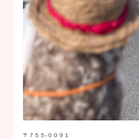
〒７５５-００９１