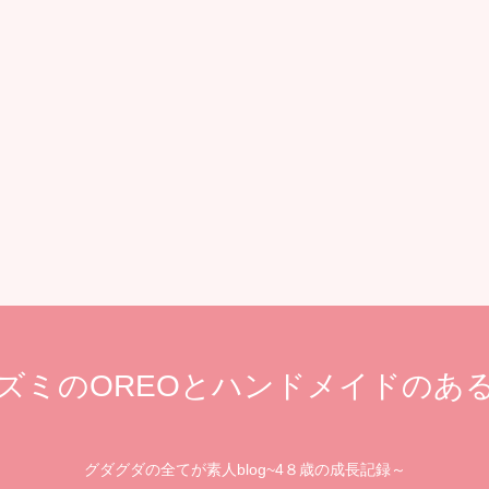
ズミのOREOとハンドメイドのあ
グダグダの全てが素人blog~4８歳の成長記録～