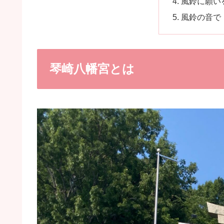
風鈴に願い
風鈴の音で
琴崎八幡宮とは