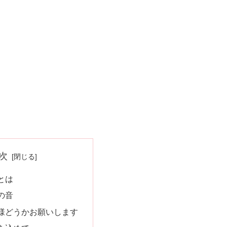
次
とは
の音
様どうかお願いします