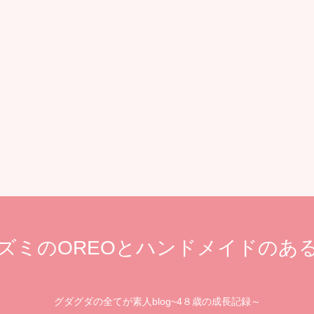
ズミのOREOとハンドメイドのあ
グダグダの全てが素人blog~4８歳の成長記録～