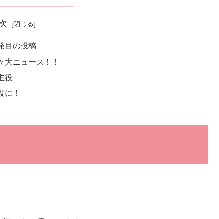
次
発目の投稿
々大ニュース！！
主役
役に！