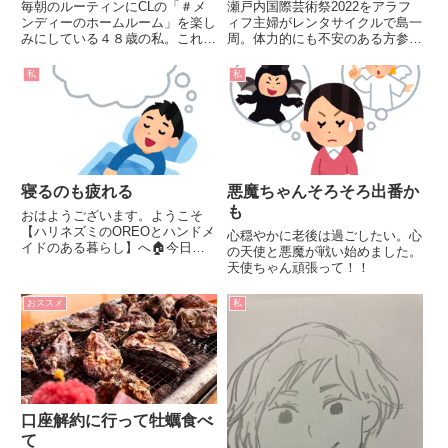
毎朝のルーティンにCLの「＃メ
瀬戸内国際芸術祭2022をアラフ
ンディーのホームルーム」を楽し
ィフ主婦がレンタサイクルで島一
みにしている４８歳の私。これを
周。体力的にも不安のある方参考
聞かなきゃ一日が始まらない。
にしてね。
私
私
寝るのも疲れる
悪魔ちゃんそろそろ出番か
も
おはようございます。ようこそ
【ハリネズミのOREOとハンドメ
心穏やかに老後は過ごしたい。心
イドのある暮らし】へ🏠今日か
の天使と悪魔が戦い始めました。
ら台風の影響がでるとか。皆さん
天使ちゃん頑張って！！
お気を付けくださいね。子供のこ
ろから子供のころはよく怖い夢を
おススメ
私
見て泣きながら目が覚めたりしま
せんでした？誰かに追いかけられ
て...
口座解約に行って牡蠣食べ
て