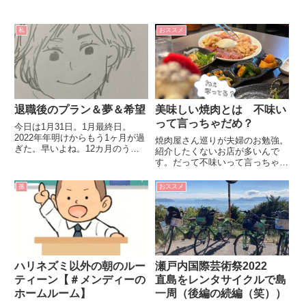
私
おススメ
退職後のプラン＆夢＆希望
美味しい焼肉とは 不味い
って言っちゃだめ？
今日は1月31日。1月最終日。
2022年年明けからもう1ヶ月が過
焼肉屋さん巡りが夫婦のお勉強。
ぎた。早いよね。12カ月のうち
紹介したくないお店が多いんで
の1ヶ月。早いよね。私の退職ま
す。だって不味いって言っちゃダ
であと2か月です😁😁😁😁😁退職
メでしょ？
を知ってる方にはよく聞かれるこ
孫
おススメ
と。『春から何をするの？』そり
ゃあ疑問に思うでしょうね。...
ハリネズミ以外の朝のルー
瀬戸内国際芸術祭2022
ティーン【＃メンディーの
直島をレンタサイクルで島
ホームルーム】
一周（後編の続編（笑））