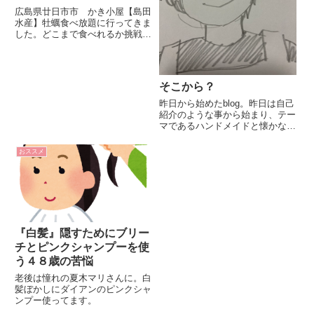
広島県廿日市市 かき小屋【島田
水産】牡蠣食べ放題に行ってきま
した。どこまで食べれるか挑戦
だ！！
そこから？
昨日から始めたblog。昨日は自己
紹介のような事から始まり、テー
マであるハンドメイドと懐かない
ハリネズミのOREOについて書き
ました。さて、今日は何を書こう
おススメ
かと昼から考えていたのですが、
なんと！私はこの自分のblogを開
くことすら出来なかっ...
『白髪』隠すためにブリー
チとピンクシャンプーを使
う４８歳の苦悩
老後は憧れの夏木マリさんに。白
髪ぼかしにダイアンのピンクシャ
ンプー使ってます。