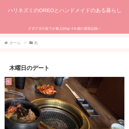
ハリネズミのOREOとハンドメイドのある暮らし
グダグダの全てが素人blog~4８歳の成長記録～
ホーム
私
木曜日のデート
私