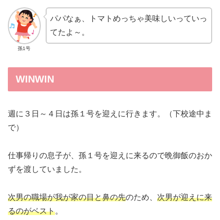
パパなぁ、トマトめっちゃ美味しいっていっ
てたよ～。
孫1号
WINWIN
週に３日～４日は孫１号を迎えに行きます。（下校途中ま
で）
仕事帰りの息子が、孫１号を迎えに来るので晩御飯のおか
ずを渡していました。
次男
の職場が我が家の目と鼻の先
のため、
次男が迎えに来
るのがベスト
。