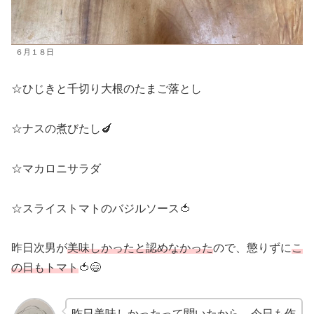
６月１８日
☆ひじきと千切り大根のたまご落とし
☆ナスの煮びたし🍆
☆マカロニサラダ
☆スライストマトのバジルソース🍅
昨日次男が
美味しかったと認めなかった
ので、懲りずに
こ
の日もトマト
🍅😄
昨日美味しかったって聞いたから、今日も作