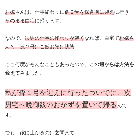
お嫁
さんは、仕事終わりに
孫２号を保育園に迎え
に行き、
そのまま自宅
に帰ります。
なので、
次男の仕事の終わりが遅く
なれば、自宅で
お嫁さ
んと、孫２号はご飯お預け状態
。
ここ何度かそんなこともあったので、
この週からは方法を
変えて
みました。
私が孫１号を迎えに行ったついでに、次
男宅へ晩御飯のおかずを置いて帰る
んで
す。
でも、家に上がるのは玄関まで。