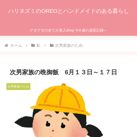
ハリネズミのOREOとハンドメイドのある暮らし
グダグダの全てが素人blog~4８歳の成長記録～
ホーム
私
次男家族のため
次男家族の晩御飯 6月１３日～１７日
次男家族のため