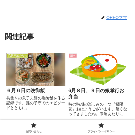
OREOママ
関連記事
次男家族のため
娘へ
６月６日の晩御飯
6月８日、９日の娘孝行お
弁当
共働きの息子夫婦の晩御飯を作る
記録です。孫の子守でのエピソー
時の時期の楽しみの一つ『紫陽
ドとともに。
花』おはようございます。暑くな
ってきましたね。来週あたりには
ついに梅雨入り宣言？？っぽいで
す。また始まるのか・・・部屋干
次男家族のため
孫
し生活が😫そして気を付けない
お問い合わせ
プライバシーポリシー
いけないのが食中毒ですよね。娘