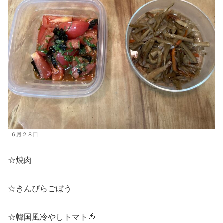
６月２８日
☆焼肉
☆きんぴらごぼう
☆韓国風冷やしトマト🍅