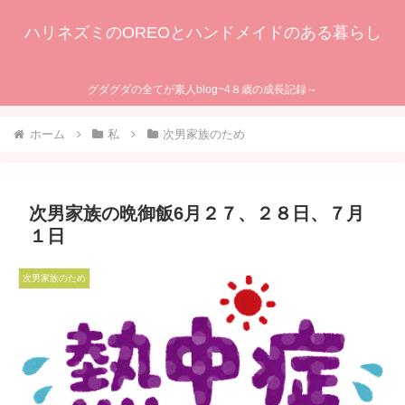
ハリネズミのOREOとハンドメイドのある暮らし
グダグダの全てが素人blog~4８歳の成長記録～
ホーム
私
次男家族のため
次男家族の晩御飯6月２７、２８日、７月
１日
次男家族のため