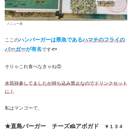
メニュー表
ハンバーガーは県魚である
ハマチのフライの
ここの
バーガー
が有名
です🐟
そりゃこれ食べなきゃね😍
水筒持参してましたが持ち込み禁止なのでドリンクセット
に！
私はマンゴーで。
★直島バーガー チーズ🧀アボガド
￥１３４