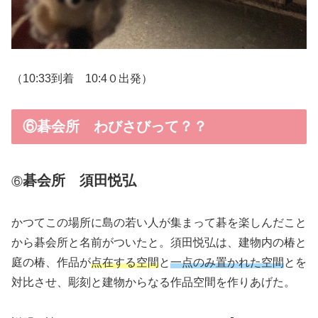
（10:33到着 10:4０出発）
⑥碁会所 わびさびって？？
碁会所 須田悦弘
⑥
かつてこの場所に島の若い人が集まって碁を楽しんだこと
から碁会所と名前がついたと。須田悦弘は、建物内の椿と
庭の椿、作品が
点在する空間
と
一点のみ置かれた空間
とを
対比させ、彫刻と建物からなる作品空間を作りあげた。