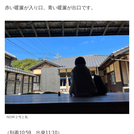
赤い暖簾が入り口。青い暖簾が出口です。
NOIR２号と私
（到着10:59 出発11:10）