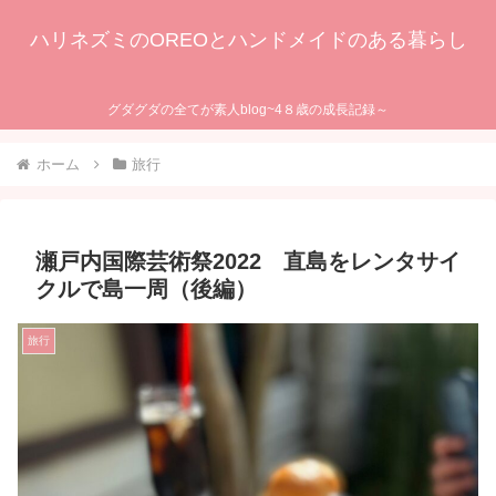
ハリネズミのOREOとハンドメイドのある暮らし
グダグダの全てが素人blog~4８歳の成長記録～
ホーム
旅行
瀬戸内国際芸術祭2022 直島をレンタサイ
クルで島一周（後編）
旅行