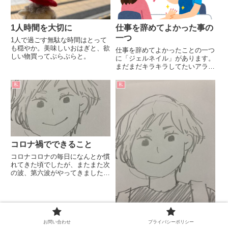
1人時間を大切に
仕事を辞めてよかった事の
一つ
1人で過ごす無駄な時間はとって
も穏やか。美味しいおはぎと、欲
仕事を辞めてよかったことの一つ
しい物買ってぶらぶらと。
に「ジェルネイル」があります。
まだまだキラキラしてたいアラフ
ィフです。
私
私
コロナ禍でできること
コロナコロナの毎日になんとか慣
れてきた頃でしたが、またまた次
の波、第六波がやってきました
ね。マスクや、消毒ばかりの生活
にも慣れてきてたんだけど、やっ
ぱりオミクロンは強いんだね😢
😢しかもかなりのビッグウェー
ブ🌊我が家ではオミクロンのこと
そこから？
を『オ...
お問い合わせ
プライバシーポリシー