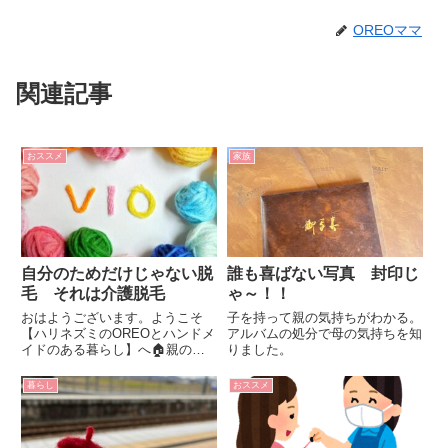
OREOママ
関連記事
おススメ
家族
自分のためだけじゃない脱
誰も喜ばない写真 封印じ
毛 それは介護脱毛
ゃ～！！
おはようございます。ようこそ
子を持って親の気持ちがわかる。
【ハリネズミのOREOとハンドメ
アルバムの処分で母の気持ちを知
イドのある暮らし】へ🏠親の介
りました。
護もまだ本格的に開始していない
のに、自分の介護についてそろそ
暮らし
おススメ
ろ考え始めました。今しないとい
けないことから始めます。４８
歳、今がラストチャンスなんで
す。介...