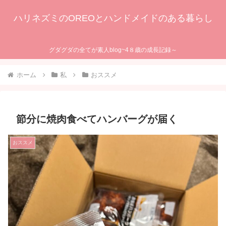
ハリネズミのOREOとハンドメイドのある暮らし
グダグダの全てが素人blog~4８歳の成長記録～
ホーム
私
おススメ
節分に焼肉食べてハンバーグが届く
おススメ