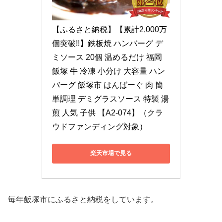
【ふるさと納税】【累計2,000万
個突破!!】鉄板焼 ハンバーグ デ
ミソース 20個 温めるだけ 福岡 
飯塚 牛 冷凍 小分け 大容量 ハン
バーグ 飯塚市 はんばーぐ 肉 簡
単調理 デミグラスソース 特製 湯
煎 人気 子供 【A2-074】（クラ
ウドファンディング対象）
楽天市場で見る
毎年飯塚市にふるさと納税をしています。