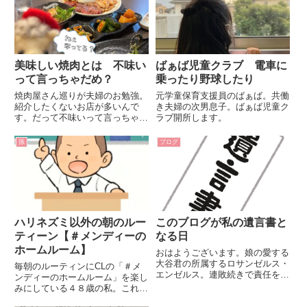
美味しい焼肉とは 不味い
ばぁば児童クラブ 電車に
って言っちゃだめ？
乗ったり野球したり
焼肉屋さん巡りが夫婦のお勉強。
元学童保育支援員のばぁば。共働
紹介したくないお店が多いんで
き夫婦の次男息子。ばぁば児童ク
す。だって不味いって言っちゃダ
ラブ開所します。
メでしょ？
孫
ブログ
ハリネズミ以外の朝のルー
このブログが私の遺言書と
ティーン【＃メンディーの
なる日
ホームルーム】
おはようございます。娘の愛する
大谷君の所属するロサンゼルス・
毎朝のルーティンにCLの「＃メ
エンゼルス。連敗続きで責任を取
ンディーのホームルーム」を楽し
るため、ジョー・マドン監督解任
みにしている４８歳の私。これを
の発表がありましたね。昨夜のニ
聞かなきゃ一日が始まらない。