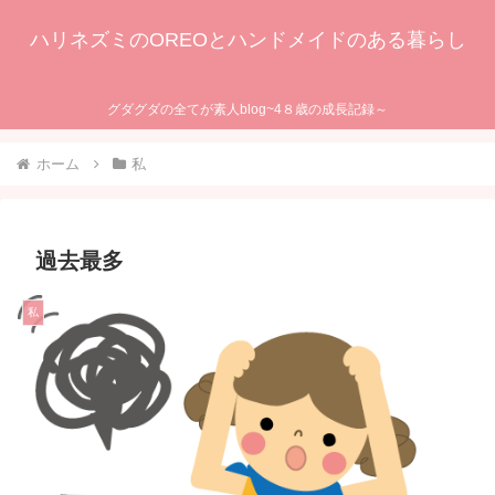
ハリネズミのOREOとハンドメイドのある暮らし
グダグダの全てが素人blog~4８歳の成長記録～
ホーム
私
過去最多
私