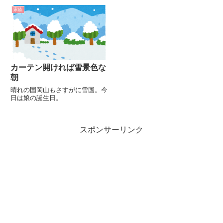
な・・・💦季節の先取りハンドメ
家族
イドここ数日はお正月作品ばかり
制作してます。クリスマス作品
も...
カーテン開ければ雪景色な
朝
晴れの国岡山もさすがに雪国。今
日は娘の誕生日。
スポンサーリンク