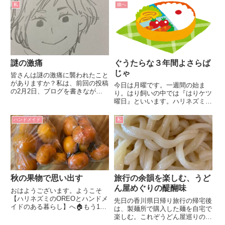
ュースで娘は大きな声で驚いてい
私
娘へ
ました。日本でもアメリカでも上
司が責任を取るのは同じことな
ん...
謎の激痛
ぐうたらな３年間よさらば
じゃ
皆さんは謎の激痛に襲われたこと
がありますか？私は、前回の投稿
今日は月曜です。一週間の始ま
の2月2日、ブログを書きながら
り。はり飼いの中では『はりケツ
晩御飯を食べていたんですが、
曜日』といいます。ハリネズミの
（お行儀悪くてごめんなさい
お尻が桃🍑みたいで可愛いんです
😢）食事中から何となくお腹と
よね。ところで、4月までは（３
ハンドメイド
私
背中に違和感を感じていました。
月末で退職しました）この月曜日
その晩、とんでもない激痛に襲わ
ってのがどれだけ憂鬱だったこと
れること...
か。でも今は違うんです。一週間
の...
秋の果物で思い出す
旅行の余韻を楽しむ、うど
ん屋めぐりの醍醐味
おはようございます。ようこそ
【ハリネズミのOREOとハンドメ
先日の香川県日帰り旅行の帰宅後
イドのある暮らし】へ🏠もう11
は、製麺所で購入した麺を自宅で
月。今年もあと2か月か。ハロウ
楽しむ。これぞうどん屋巡りの醍
ィンの作品あまり作ってなかった
醐味！！