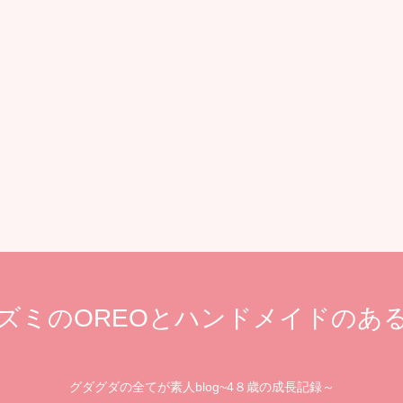
ズミのOREOとハンドメイドのあ
グダグダの全てが素人blog~4８歳の成長記録～