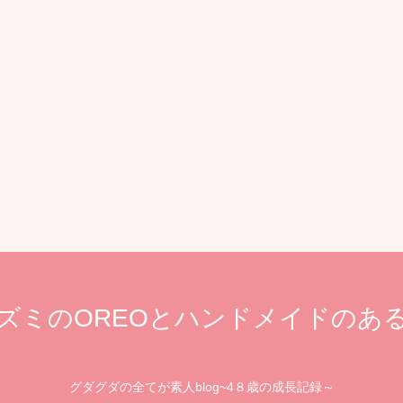
ズミのOREOとハンドメイドのあ
グダグダの全てが素人blog~4８歳の成長記録～