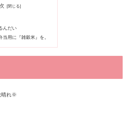
次
るんだい
弁当用に『雑穀米』を。
晴れ🌞