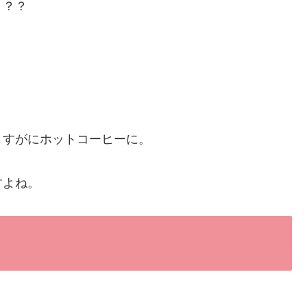
り？？
さすがにホットコーヒーに。
すよね。