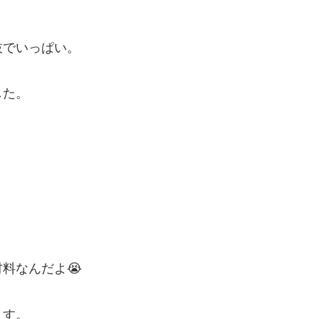
枝でいっぱい。
した。
料なんだよ😭
ます。