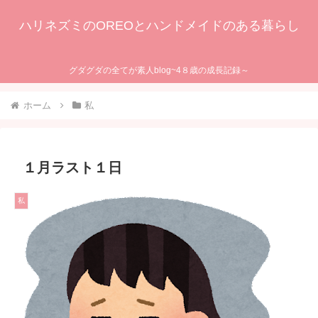
ハリネズミのOREOとハンドメイドのある暮らし
グダグダの全てが素人blog~4８歳の成長記録～
ホーム
私
１月ラスト１日
私