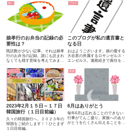
ベンジ！！
娘へ
ブログ
娘孝行のお弁当の記録の必
このブログが私の遺言書と
要性は？
なる日
既読数が少ない記事。それは娘孝
おはようございます。娘の愛する
行のお弁当の記録。誰にも読まれ
大谷君の所属するロサンゼルス・
なくても残す意味を考えてみまし
エンゼルス。連敗続きで責任を取
た。
るため、ジョー・マドン監督解任
の発表がありましたね。昨夜のニ
おススメ
家族
ュースで娘は大きな声で驚いてい
ました。日本でもアメリカでも上
司が責任を取るのは同じことな
ん...
2023年2月１５日～１７日
6月はありがとう
韓国旅行（１日目前編）
毎年6月は忘れることのできない
行事がてんこ盛り。家族へのあり
久々の韓国旅行へ。２０２３年の
がとうをたくさん伝えることを忘
韓国をご紹介します！！ひとまず
れないように。
１日目前編。