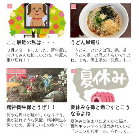
私
私
ここ最近の私は・・・
うどん屋巡り
３月スタートしました。新年度に
「うどん」といえば香川県。🍜
向けてみんな忙しいよね。年度末
「うどん県」と呼ぶくらいですよ
乗り切れ！！
ね。でも、岡山県の「児島」もう
どんが有名なんですよ。うどんマ
ップまであるんです。是非巡って
ハンドメイド
孫
みてくださいね。松家製麺【住
所】倉敷市児島上の町２-１０６
３朝は6時から７時にも営業され
てま...
精神衛生保とうぜ！！
夏休みを孫と過ごすとこう
なるよね
何やら周りが騒がしくなりそう。
嵐が訪れそうな気配。精神衛生を
夏休みに泊まりに来ている孫と、
保つため、美味しいもの食べて好
百均キャンドゥで販売されている
きなことをして過ごします。
『シュワあわボール』を作ってみ
ました。前回失敗したので今日リ