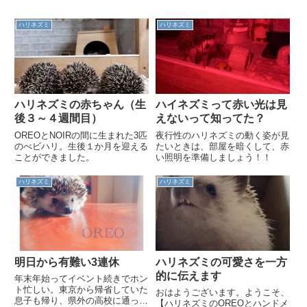
ハリネズミ
ハリネズミ
ハリネズミの赤ちゃん（生
ハイネズミって赤い光は見
後３～４週間目）
えないって知ってた？
OREOとNOIRの間に生まれた3匹
夜行性のハリネズミの動く姿が見
のべビハリ。生後１か月を迎える
たいときは、部屋を暗くして、赤
ことができました。
い照明を準備しましょう！！
ハリネズミ
ハリネズミ
明日から有難い3連休
ハリネズミの可愛さを一方
的に伝えます
年末年始ってイベント続きでホン
ト忙しい。東京から帰省していた
おはようございます。ようこそ、
息子も帰り、県外の高校に通って
【ハリネズミのOREOとハンドメ