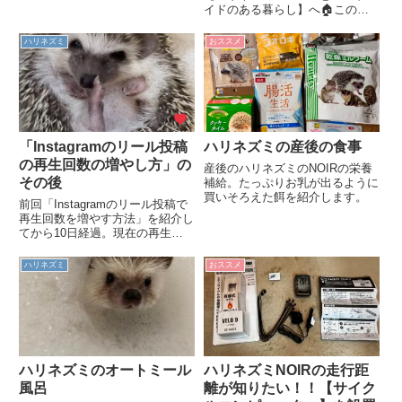
る娘も帰り、我が家も当たり前の
イドのある暮らし】へ🏠このブ
日常に戻る。成人の日ということ
ログでは、我が家の2歳４か月の
で三連休。正月休みで以外と疲れ
全く懐かないハリネズミのOREO
ハリネズミ
おススメ
切った体だったから、この3連休
と、私の好奇心と本能のままに突
はホントに有り難い。そう思っ
き進むハンドメイドのある暮らし
て...
をお話ししています。とは言え...
「Instagramのリール投稿
ハリネズミの産後の食事
の再生回数の増やし方」の
産後のハリネズミのNOIRの栄養
その後
補給。たっぷりお乳が出るように
買いそろえた餌を紹介します。
前回「Instagramのリール投稿で
再生回数を増やす方法」を紹介し
てから10日経過。現在の再生回
数のご報告。
ハリネズミ
おススメ
ハリネズミのオートミール
ハリネズミNOIRの走行距
風呂
離が知りたい！！【サイク