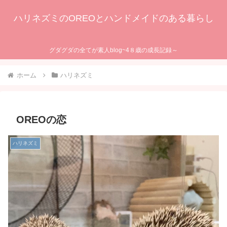
ハリネズミのOREOとハンドメイドのある暮らし
グダグダの全てが素人blog~4８歳の成長記録～
ホーム
ハリネズミ
OREOの恋
ハリネズミ